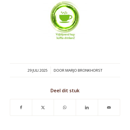
/
29 JULI 2025
DOOR
MARJO BRONKHORST
Deel dit stuk