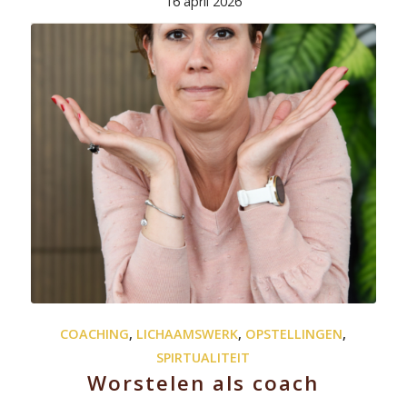
16 april 2026
COACHING
,
LICHAAMSWERK
,
OPSTELLINGEN
,
SPIRTUALITEIT
Worstelen als coach