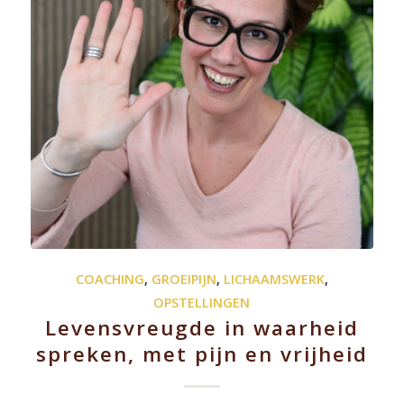
COACHING
,
GROEIPIJN
,
LICHAAMSWERK
,
OPSTELLINGEN
Levensvreugde in waarheid
spreken, met pijn en vrijheid