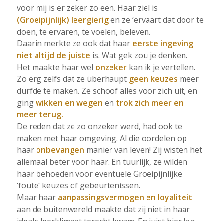
voor mij is er zeker zo een. Haar ziel is
(Groeipijnlijk) leergierig
en ze ‘ervaart dat door te
doen, te ervaren, te voelen, beleven.
Daarin merkte ze ook dat haar
eerste ingeving
niet altijd de juiste
is. Wat gek zou je denken.
Het maakte haar wel
onzeker
kan ik je vertellen.
Zo erg zelfs dat ze überhaupt
geen keuzes
meer
durfde te maken. Ze schoof alles voor zich uit, en
ging
wikken en wegen
en
trok zich meer en
meer terug.
De reden dat ze zo onzeker werd, had ook te
maken met haar omgeving. Al die oordelen op
haar
onbevangen
manier van leven! Zij wisten het
allemaal beter voor haar. En tuurlijk, ze wilden
haar behoeden voor eventuele Groeipijnlijke
‘foute’ keuzes of gebeurtenissen.
Maar haar
aanpassingsvermogen en loyaliteit
aan de buitenwereld maakte dat zij niet in haar