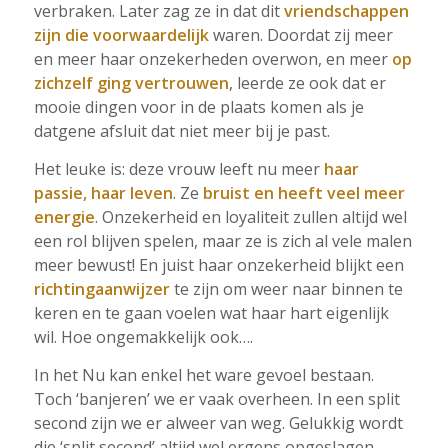
verbraken. Later zag ze in dat dit
vriendschappen
zijn die voorwaardelijk
waren. Doordat zij meer
en meer haar onzekerheden overwon, en meer
op
zichzelf ging vertrouwen
, leerde ze ook dat er
mooie dingen voor in de plaats komen als je
datgene afsluit dat niet meer bij je past.
Het leuke is: deze vrouw leeft nu meer
haar
passie, haar leven
. Ze
bruist en heeft veel meer
energie
. Onzekerheid en loyaliteit zullen altijd wel
een rol blijven spelen, maar ze is zich al vele malen
meer bewust! En juist haar onzekerheid blijkt een
richtingaanwijzer
te zijn om weer naar binnen te
keren en te gaan voelen wat haar hart eigenlijk
wil. Hoe ongemakkelijk ook….
In het Nu kan enkel het ware gevoel bestaan.
Toch ‘banjeren’ we er vaak overheen. In een split
second zijn we er alweer van weg. Gelukkig wordt
die ‘split second’ altijd wel ergens opgeslagen.