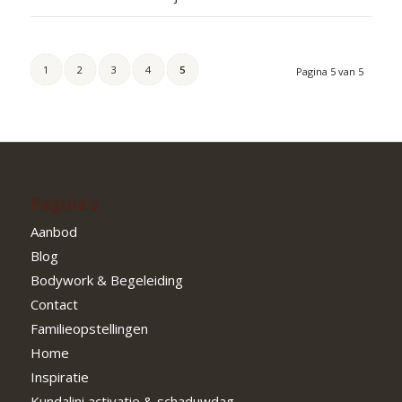
1
2
3
4
5
Pagina 5 van 5
Pagina’s
Aanbod
Blog
Bodywork & Begeleiding
Contact
Familieopstellingen
Home
Inspiratie
Kundalini activatie & schaduwdag