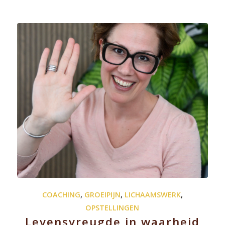
COACHING
,
GROEIPIJN
,
LICHAAMSWERK
,
OPSTELLINGEN
Levensvreugde in waarheid